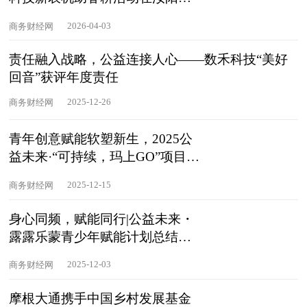
行
2026-04-03
商务财经网
责任融入战略，公益连接人心——数禾科技“美好
回音”获评年度责任
2025-12-26
商务财经网
青年创意赋能软塑新生，2025公
益未来·“可持续，玛上GO”项目总
结会
2025-12-15
商务财经网
身心同频，赋能同行|公益未来・
露露乐蒙青少年赋能计划总结会
在京
2025-12-03
商务财经网
摩根大通携手中国乡村发展基金