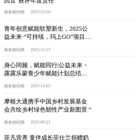
回音”获评年度责任
2025-12-26
商务财经网
青年创意赋能软塑新生，2025公
益未来·“可持续，玛上GO”项目总
结会
2025-12-15
商务财经网
身心同频，赋能同行|公益未来・
露露乐蒙青少年赋能计划总结会
在京
2025-12-03
商务财经网
摩根大通携手中国乡村发展基金
会共绘乡村绿色韧性产业新图景 “
2025-08-21
商务财经网
菲凡营养 童伴成长菲仕兰捐赠奶