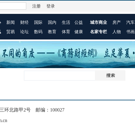
注册
登录
心
新闻
财经
国际
国内
生活
公益
城市商业
房产
汽车
讯
贸易
论坛
数码
教育
体育
健康
名家专栏
人物
书画
环北路甲2号 邮编：100027
.cn