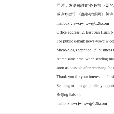
同时，发送邮件时务必留下您的
感谢您对于《商务财经网》关
mailbox：swcjw_xw@126.com
Office address: 2, East San Huan N
For public e-mail: news@swcjw.co
Micro-blog's attention: @ business
At the same time, when sending mail
soon as possible after receiving the 
Thank you for your interest in "bus
Sending mail to get publicity opport
Beijing liaison:
mailbox: swcjw_xw@126.com