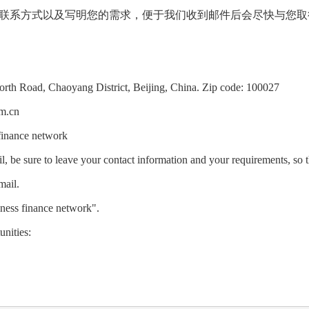
联系方式以及写明您的需求，便于我们收到邮件后会尽快与您取
注
orth Road, Chaoyang District, Beijing, China. Zip code: 100027
m.cn
 finance network
, be sure to leave your contact information and your requirements, so t
mail.
iness finance network".
unities: