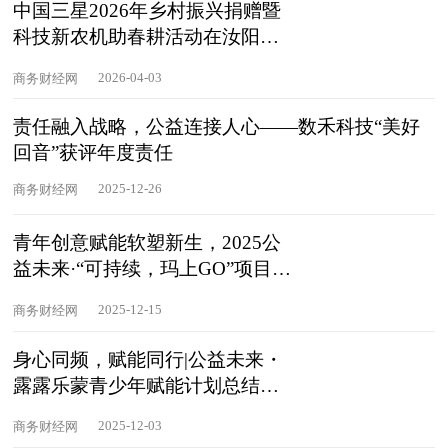
中国三星2026年乡村振兴捐赠暨
科技新农机助春耕活动在汝阳举
行
2026-04-03
商务财经网
责任融入战略，公益连接人心——数禾科技“美好
回音”获评年度责任
2025-12-26
商务财经网
青年创意赋能软塑新生，2025公
益未来·“可持续，玛上GO”项目总
结会
2025-12-15
商务财经网
身心同频，赋能同行|公益未来・
露露乐蒙青少年赋能计划总结会
在京
2025-12-03
商务财经网