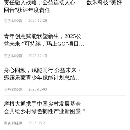
责任融入战略，公益连接人心——数禾科技“美好
回音”获评年度责任
2025-12-26
商务财经网
青年创意赋能软塑新生，2025公
益未来·“可持续，玛上GO”项目总
结会
2025-12-15
商务财经网
身心同频，赋能同行|公益未来・
露露乐蒙青少年赋能计划总结会
在京
2025-12-03
商务财经网
摩根大通携手中国乡村发展基金
会共绘乡村绿色韧性产业新图景 “
2025-08-21
商务财经网