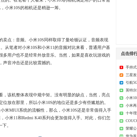
点的。在笔者个人看来，小米10S的相机满足用户的日常需
，小米10S的相机还是稍逊一筹。
卖点：音频。小米10S同样取得了曼哈顿认证，音频表现
。从笔者对小米10S和小米11的音频对比来看，普通用户基
点击排
竟很多用户也不是经常外放音乐。当然，如果是喜欢玩游戏的
错，声音冲击还是比较震撼的。
手持式
三星发
引航5
英特尔
看，该机整体表现中规中矩。没有明显的缺点，当然，亮点
小米1
定位放在那里，所以小米10S的地位还是多少有些尴尬的。
小米再
米MIUI系统的流畅性，那么，小米10S还是非常值得入手
毫
十年理
小米11和Redmi K40系列会更加值得入手。对此，你们怎
COU
一下。
荣耀公
华为首