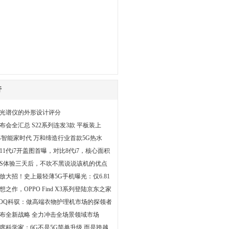
行
光谱仪的外形设计评分
布会全汇总 S22系列连发3款 平板装上
G智能家时代 万和缔造行业首款5G热水
11代i7开盖图首曝，对比8代i7，核心面积
0S体验三天后，不吹不黑说说该机的优点
放大招！史上最轻薄5G手机曝光：仅6.81
想之作，OPPO Find X3系列登陆京东之家
COQ科驭：做高端衣物护理机市场的探领者
布全新战略 全力冲击全场景领域市场
席科学家：6G不是5G简单升级 而是跨越