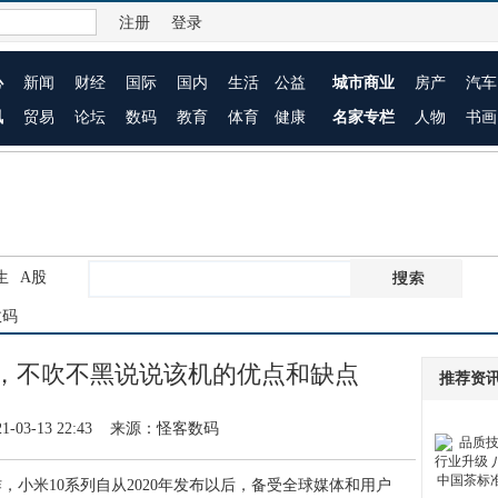
注册
登录
心
新闻
财经
国际
国内
生活
公益
城市商业
房产
汽车
讯
贸易
论坛
数码
教育
体育
健康
名家专栏
人物
书画
生
A股
数码
后，不吹不黑说说该机的优点和缺点
推荐资
1-03-13 22:43 来源：怪客数码
米10系列自从2020年发布以后，备受全球媒体和用户