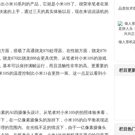
推出小米10系列的产品，它就是小米10S了。很荣幸笔者在第
品质技术
了快速的上手，通过三天的真实体验以后，现在来说说该机的
做人形机
方面，搭载了高通骁龙870处理器。在性能方面，骁龙870
骁龙870比骁龙888会更具优势。从笔者对小米10S的游戏
下，基本可以保持满帧运行，而且流畅性非常的高。更重要的
栏目更
米10S的温度控制比小米11会更胜一筹。这一点足以看到小
素的AI四摄像头设计。从笔者对小米10S的拍照体验来看，
下，在一亿像素摄像头的加持下，小米10S的白平衡表现还
合理的范围内。在光线不足的情况下，由于一亿像素摄像头
栏目热