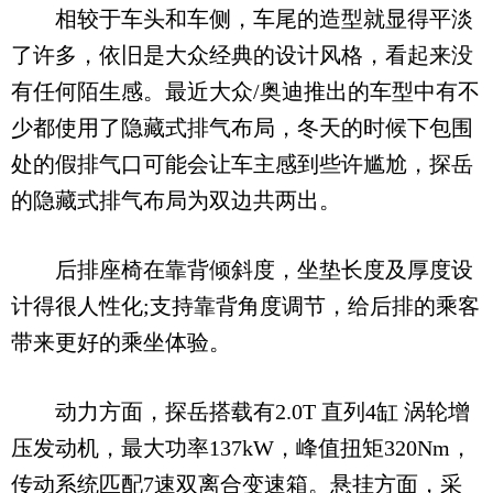
相较于车头和车侧，车尾的造型就显得平淡
了许多，依旧是大众经典的设计风格，看起来没
有任何陌生感。最近大众/奥迪推出的车型中有不
少都使用了隐藏式排气布局，冬天的时候下包围
处的假排气口可能会让车主感到些许尴尬，探岳
的隐藏式排气布局为双边共两出。
后排座椅在靠背倾斜度，坐垫长度及厚度设
计得很人性化;支持靠背角度调节，给后排的乘客
带来更好的乘坐体验。
动力方面，探岳搭载有2.0T 直列4缸 涡轮增
压发动机，最大功率137kW，峰值扭矩320Nm，
传动系统匹配7速双离合变速箱。悬挂方面，采