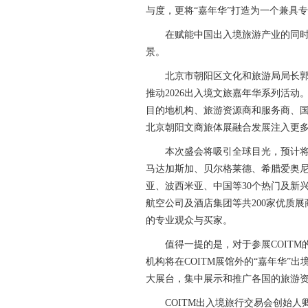
与度，更将“嘉年华”打造为一个兼具
在赋能中国出入境旅游产业的同时，
景。
北京市朝阳区文化和旅游局局长郭勋表
推动2026出入境文旅嘉年华系列活动
目的地机构、旅游资源商和服务商、
北京朝阳文商旅体展融合发展注入更多
本次盛会将吸引全球目光，预计将有
马达加斯加、贝尔格莱德、希腊爱奥
亚、波西米亚、中国等30个热门及新
航空公司及酒店集团等共200家优质展
的专业观众与买家。
值得一提的是，对于参展COITM的
机构将在COITM展馆外的“嘉年华”
大展台，集中展示和推广各国的旅游
COITM出入境旅行交易会创始人卿