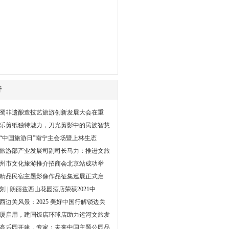
行
蜀非遗酿造技艺旅游创新发展大会在重
乐剪纸独特魅力，刀光剪影中的民族智慧
1年“中国旅游日”南宁主会场暨上林生态
旅游部产业发展司副司长马力：推进文旅
1池州市文化旅游推介招商会北京站成功举
精品民宿主题影像作品征集巡展正式启
刻 | 朗丽兹西山花园酒店荣获2021中
西边关风景：2025 美好中国行解锁边关
厦启用，建国饭店环球店助力运河文旅发
高乐园开建，专家：未来中国主题公园品