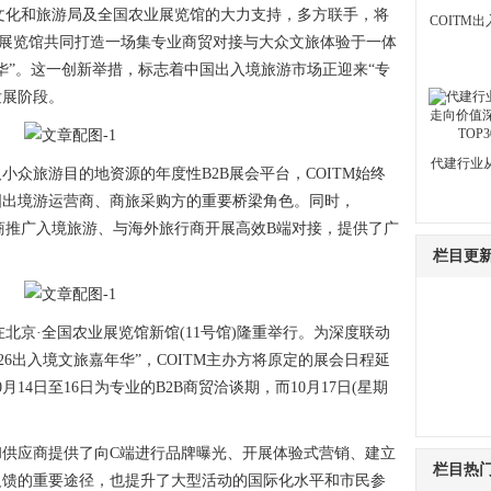
区文化和旅游局及全国农业展览馆的大力支持，多方联手，将
COITM
全国农业展览馆共同打造一场集专业商贸对接与大众文旅体验于一体
年华”。这一创新举措，标志着中国出入境旅游市场正迎来“专
发展阶段。
代建行业
旅游目的地资源的年度性B2B展会平台，COITM始终
国出境游运营商、商旅采购方的重要桥梁角色。同时，
源商推广入境旅游、与海外旅行商开展高效B端对接，提供了广
栏目更
6日在北京·全国农业展览馆新馆(11号馆)隆重举行。为深度联动
026出入境文旅嘉年华”，COITM主办方将原定的展会日程延
14日至16日为专业的B2B商贸洽谈期，而10月17日(星期
应商提供了向C端进行品牌曝光、开展体验式营销、建立
栏目热
反馈的重要途径，也提升了大型活动的国际化水平和市民参