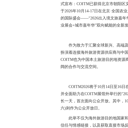
式宣布：COITM已获得北京市朝阳
于2026年10月14-17日在北京·
的国际盛会——“2026出入境文旅嘉
业展会+城市嘉年华”双向赋能的全新
作为致力于汇聚全球新兴、高端及小众
扮演着连接海外旅游资源供应商与中
COITM也为中国本土旅游目的地资
阔的合作与交流空间。
COITM2026将于10月14日至1
并全面助力在COITM展馆外举行的“2
长一天，首次面向公众开放。其中，10月
六)则作为公众开放日。
此举不仅为海外旅游目的地国家和供
信任与情感链接，以及获取直接市场