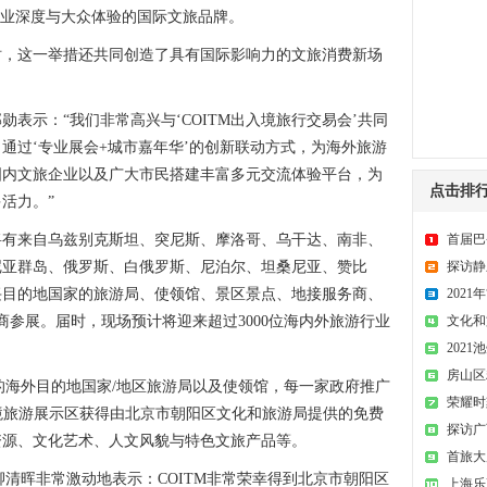
专业深度与大众体验的国际文旅品牌。
这一举措还共同创造了具有国际影响力的文旅消费新场
示：“我们非常高兴与‘COITM出入境旅行交易会’共同
。通过‘专业展会+城市嘉年华’的创新联动方式，为海外旅游
国内文旅企业以及广大市民搭建丰富多元交流体验平台，为
点击排
活力。”
首届巴
来自乌兹别克斯坦、突尼斯、摩洛哥、乌干达、南非、
探访静
尼亚群岛、俄罗斯、白俄罗斯、尼泊尔、坦桑尼亚、赞比
202
兴目的地国家的旅游局、使领馆、景区景点、地接服务商、
文化和
商参展。届时，现场预计将迎来超过3000位海内外旅游行业
202
房山区
海外目的地国家/地区旅游局以及使领馆，每一家政府推广
荣耀时
出境旅游展示区获得由北京市朝阳区文化和旅游局提供的免费
探访广
资源、文化艺术、人文风貌与特色文旅产品等。
首旅大
清晖非常激动地表示：COITM非常荣幸得到北京市朝阳区
上海乐