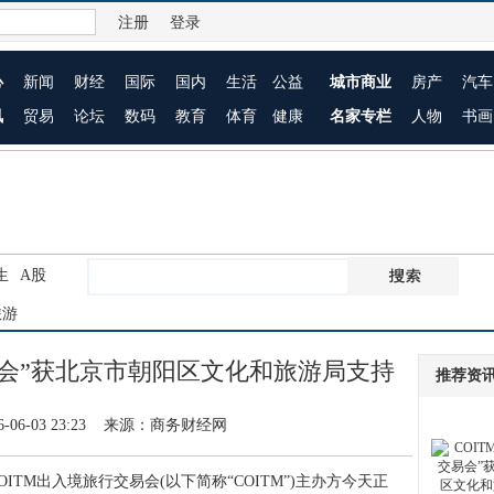
注册
登录
心
新闻
财经
国际
国内
生活
公益
城市商业
房产
汽车
讯
贸易
论坛
数码
教育
体育
健康
名家专栏
人物
书画
生
A股
旅游
易会”获北京市朝阳区文化和旅游局支持
推荐资
6-06-03 23:23 来源：商务财经网
M出入境旅行交易会(以下简称“COITM”)主办方今天正