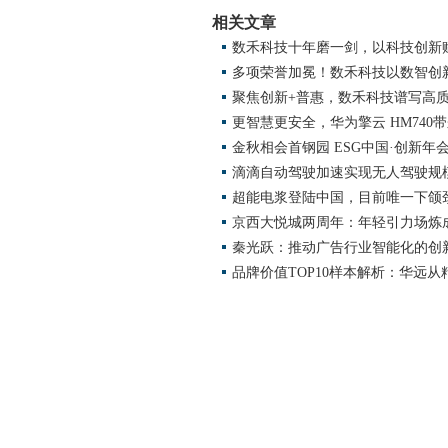
相关文章
数禾科技十年磨一剑，以科技创新
多项荣誉加冕！数禾科技以数智创
聚焦创新+普惠，数禾科技谱写高
更智慧更安全，华为擎云 HM740
金秋相会首钢园 ESG中国·创新年会(
滴滴自动驾驶加速实现无人驾驶规
超能电浆登陆中国，目前唯一下颌
京西大悦城两周年：年轻引力场炼
秦光跃：推动广告行业智能化的创
品牌价值TOP10样本解析：华远从